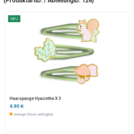
(ProduktartID: / AbteilungID: 124)
NEU
Haarspange Hyacinthe X 3
4,90 €
wenige Stück verfügbar