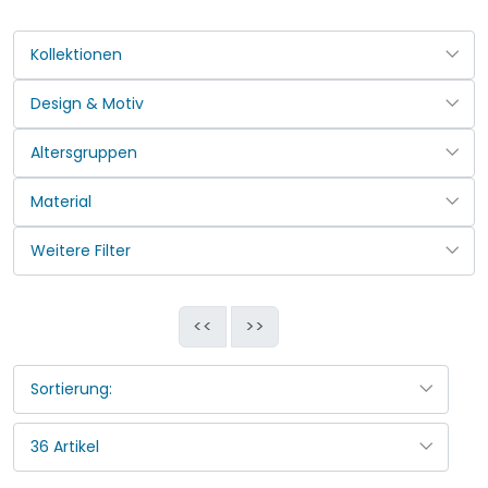
<<
>>