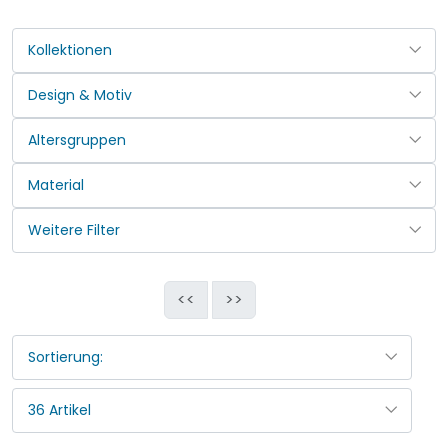
<<
>>