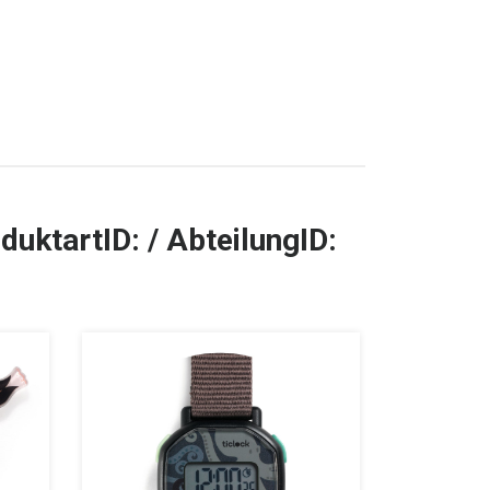
duktartID: / AbteilungID:
TOP