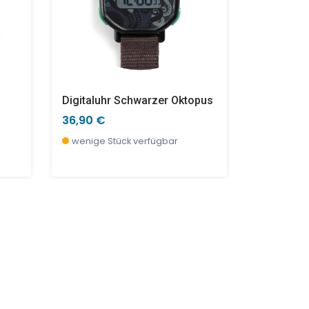
Digitaluhr Schwarzer Oktopus
Pastell Vo
36,90 €
36,90 €
wenige Stück verfügbar
wenige S