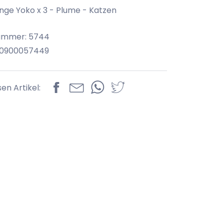
ge Yoko x 3 - Plume - Katzen
nummer: 5744
70900057449
sen Artikel: