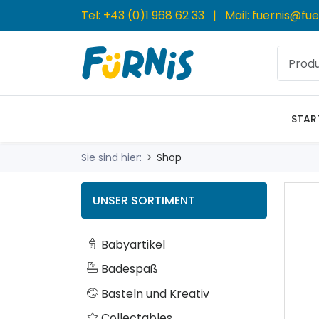
Tel:
+43 (0)1 968 62 33
| Mail:
fuernis@fue
STAR
Sie sind hier:
Shop
UNSER SORTIMENT
Babyartikel
Badespaß
Basteln und Kreativ
Collectables