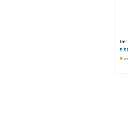
Der
9,9
we