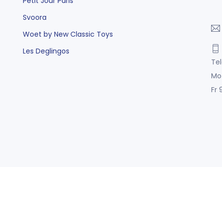
Petit Jour Paris
Svoora
Woet by New Classic Toys
Les Deglingos
Tel
Mo
Fr 