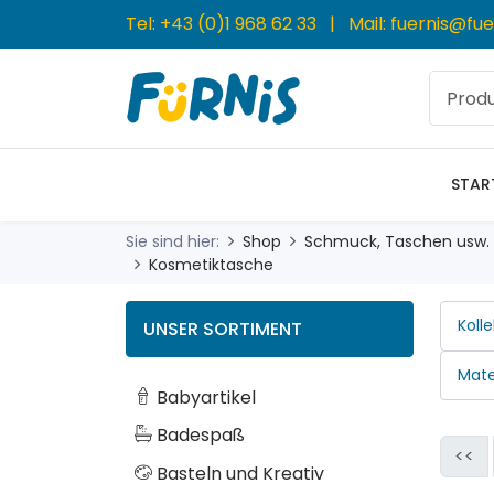
Tel:
+43 (0)1 968 62 33
| Mail:
fuernis@fue
STAR
Sie sind hier:
Shop
Schmuck, Taschen usw.
Kosmetiktasche
UNSER SORTIMENT
Babyartikel
Badespaß
<<
Basteln und Kreativ