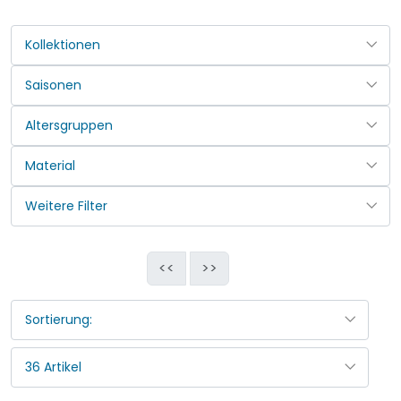
<<
>>