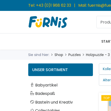
Tel:
+43 (0)1 968 62 33
| Mail:
fuernis@fue
STAR
Sie sind hier:
Shop
Puzzles
Holzpuzzle - 3
UNSER SORTIMENT
Babyartikel
Badespaß
TOP
Basteln und Kreativ
Collectables