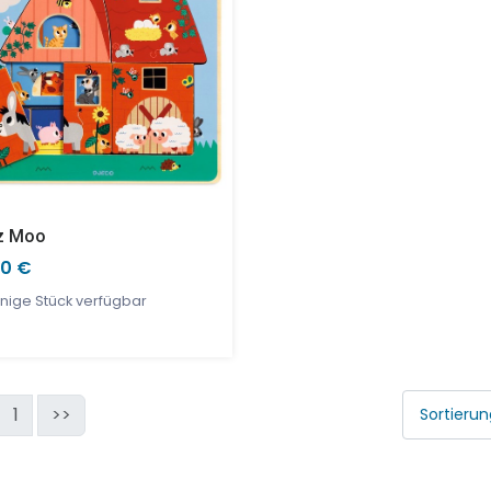
z Moo
90 €
nige Stück verfügbar
1
>>