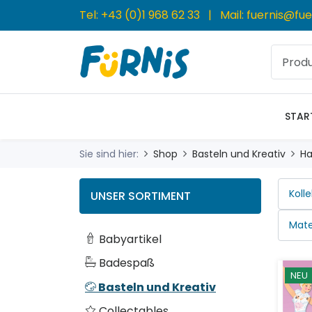
Tel:
+43 (0)1 968 62 33
| Mail:
fuernis@fue
STAR
Sie sind hier:
Shop
Basteln und Kreativ
H
UNSER SORTIMENT
Babyartikel
Badespaß
NEU
Basteln und Kreativ
Collectables