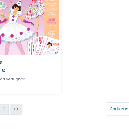
s
0 €
ort verfügbar
1
>>