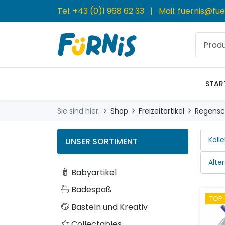
Tel:
+43 (0)1 968 62 33
| Mail:
fuernis@fue
STAR
Sie sind hier:
Shop
Freizeitartikel
Regensc
UNSER SORTIMENT
Babyartikel
Badespaß
TOP
Basteln und Kreativ
Collectables