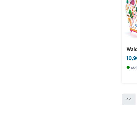
Wal
10,
sof
<<