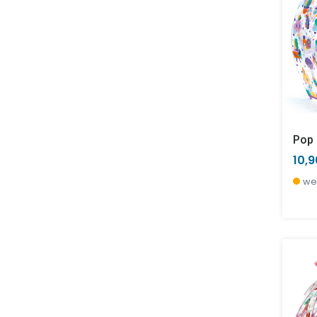
Pop
10,
we