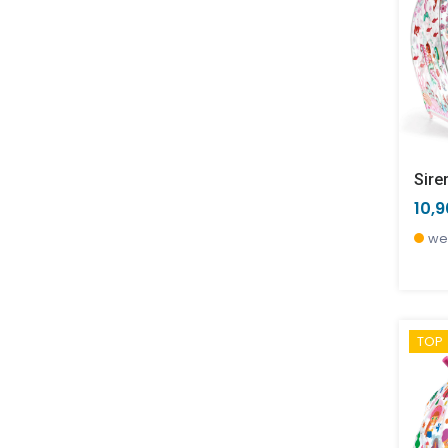
Sire
10,
we
TOP