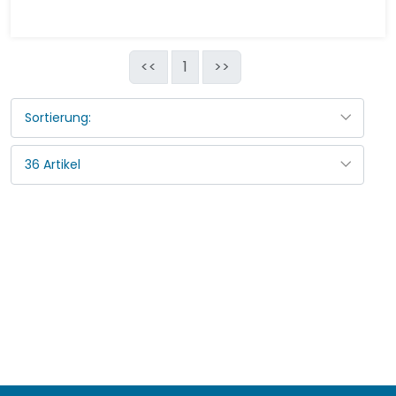
<<
1
>>