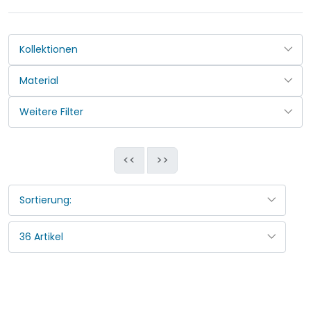
<<
>>