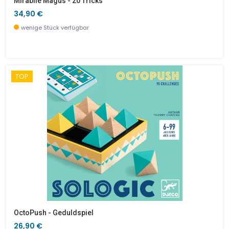
Mirabile Magus - 20 Tricks
34,90 €
wenige Stück verfügbar
TOP
OctoPush - Geduldspiel
26,90 €