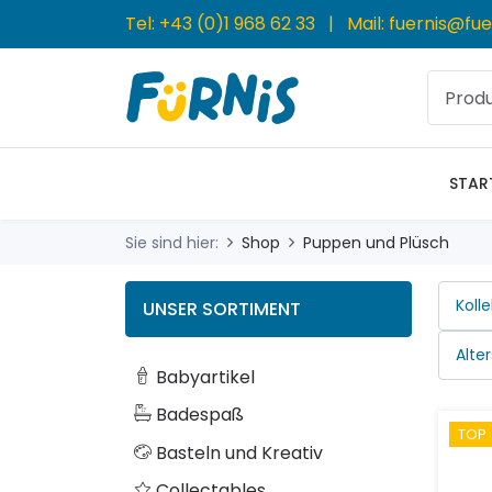
Tel:
+43 (0)1 968 62 33
| Mail:
fuernis@fue
STAR
Sie sind hier:
Shop
Puppen und Plüsch
UNSER SORTIMENT
Babyartikel
Badespaß
TOP
Basteln und Kreativ
Collectables