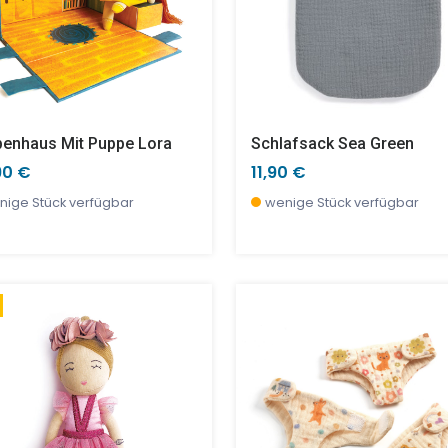
enhaus Mit Puppe Lora
Schlafsack Sea Green
90 €
11,90 €
nige Stück verfügbar
wenige Stück verfügbar