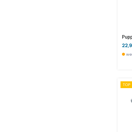
Pupp
22,
we
TOP