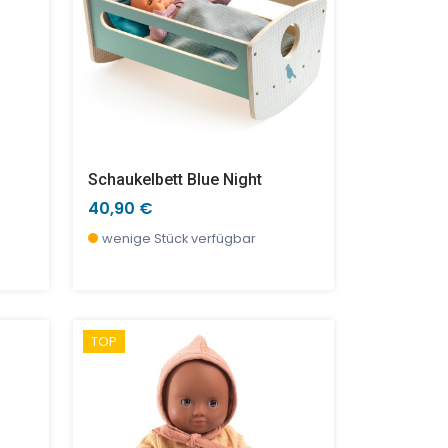
Schaukelbett Blue Night
40,90 €
wenige Stück verfügbar
TOP