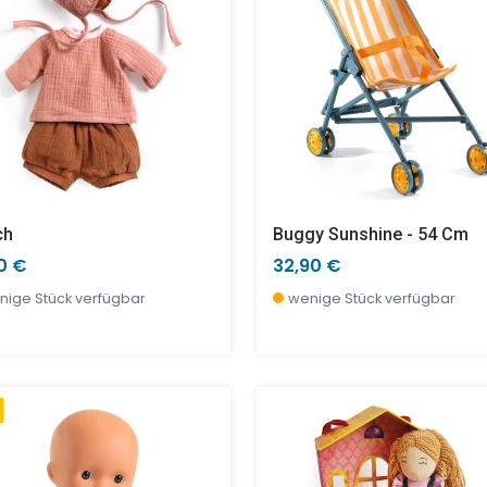
ch
Buggy Sunshine - 54 Cm
0 €
32,90 €
nige Stück verfügbar
wenige Stück verfügbar