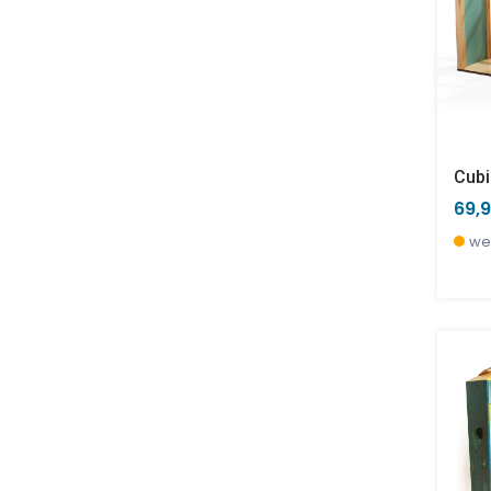
Cubi
69,
we