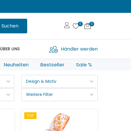
Suchen
Händler werden
ÜBER UNS
Neuheiten
Bestseller
Sale %
TOP