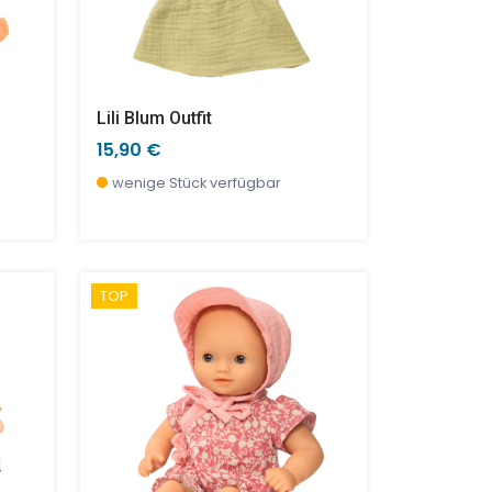
Lili Blum Outfit
15,90 €
wenige Stück verfügbar
TOP