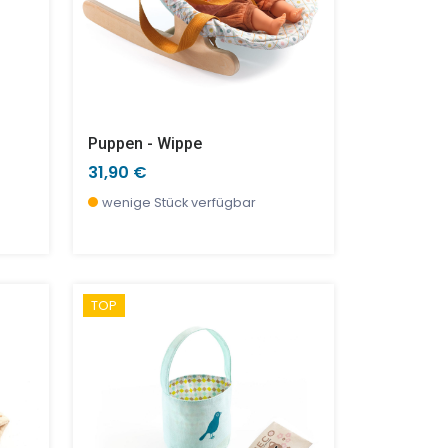
Puppen - Wippe
31,90 €
wenige Stück verfügbar
TOP