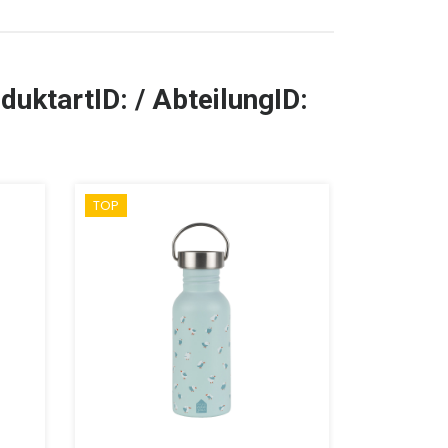
duktartID: / AbteilungID:
TOP
SALE %