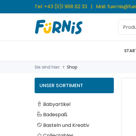
Tel:
+43 (0)1 968 62 33
| Mail:
fuernis@fue
STAR
Sie sind hier:
Shop
UNSER SORTIMENT
Babyartikel
Badespaß
Basteln und Kreativ
Collectables