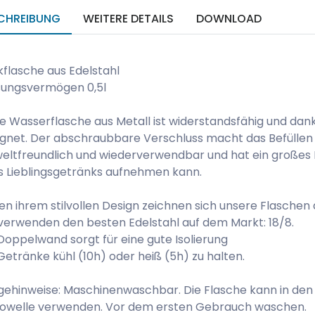
CHREIBUNG
WEITERE DETAILS
DOWNLOAD
kflasche aus Edelstahl
sungsvermögen 0,5l
e Wasserflasche aus Metall ist widerstandsfähig und dank
gnet. Der abschraubbare Verschluss macht das Befüllen de
ltfreundlich und wiederverwendbar und hat ein großes 
s Lieblingsgetränks aufnehmen kann.
n ihrem stilvollen Design zeichnen sich unsere Flaschen 
verwenden den besten Edelstahl auf dem Markt: 18/8.
Doppelwand sorgt für eine gute Isolierung
etränke kühl (10h) oder heiß (5h) zu halten.
gehinweise: Maschinenwaschbar. Die Flasche kann in den 
rowelle verwenden. Vor dem ersten Gebrauch waschen.