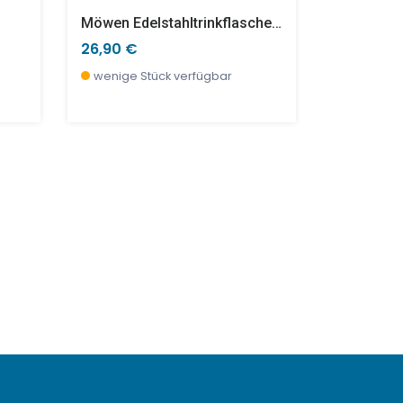
Möwen Edelstahltrinkflasche 0,5l
26,90 €
8,10 €
wenige Stück verfügbar
wenige S