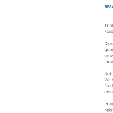
BES
Trin
Fas
Dies
geei
umwe
Ihre
Nebe
Wir 
Die 
um G
Pfle
Mik