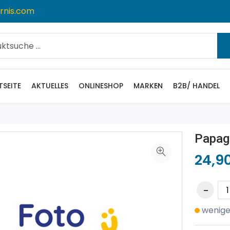
rnis.com
TSEITE
AKTUELLES
ONLINESHOP
MARKEN
B2B/ HANDEL
Papage
24,9
wenige