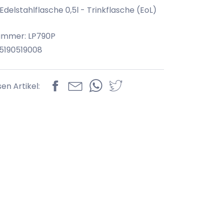
Edelstahlflasche 0,5l - Trinkflasche (EoL)
ummer: LP790P
5190519008
sen Artikel: