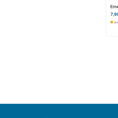
7,9
we