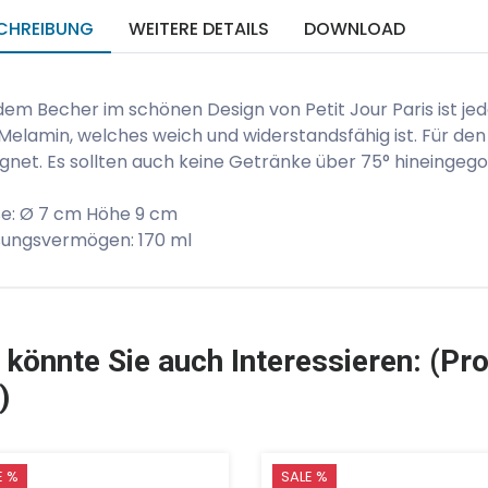
CHREIBUNG
WEITERE DETAILS
DOWNLOAD
dem Becher im schönen Design von Petit Jour Paris ist je
Melamin, welches weich und widerstandsfähig ist. Für den 
gnet. Es sollten auch keine Getränke über 75° hineingeg
e: Ø 7 cm Höhe 9 cm
sungsvermögen: 170 ml
 könnte Sie auch Interessieren: (Pro
)
E %
SALE %