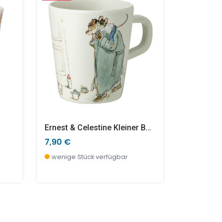
Ernest & Celestine Kleiner Becher
7,90 €
7,90 €
wenige Stück verfügbar
wenige S