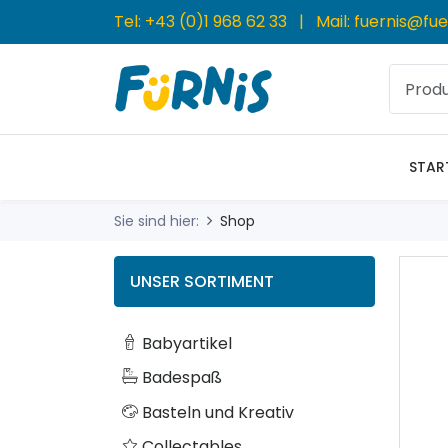
Tel:
+43 (0)1 968 62 33
| Mail:
fuernis@fue
STAR
Sie sind hier:
Shop
UNSER SORTIMENT
Babyartikel
Badespaß
Basteln und Kreativ
Collectables