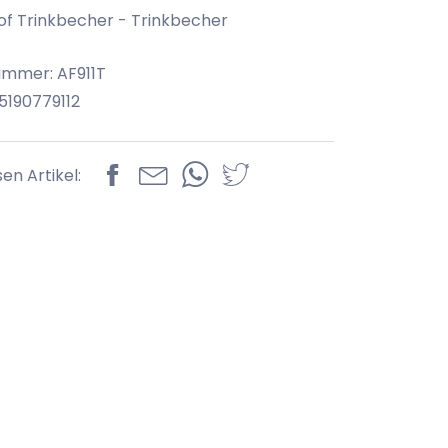
f Trinkbecher - Trinkbecher
ummer: AF911T
5190779112
sen Artikel: