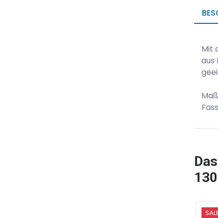
BES
Mit 
aus 
geei
Maß
Fas
Das
130
SAL