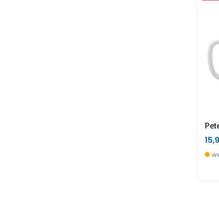
15,
we