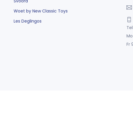
Svoora
Woet by New Classic Toys
Les Deglingos
Tel
Mo
Fr 