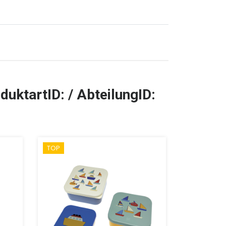
duktartID: / AbteilungID:
TOP