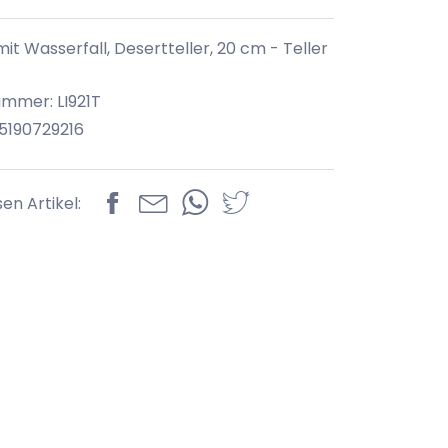
it Wasserfall, Desertteller, 20 cm - Teller
ummer: LI921T
5190729216
sen Artikel: