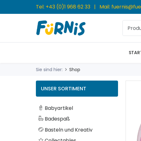
Tel:
+43 (0)1 968 62 33
| Mail:
fuernis@fue
STAR
Sie sind hier:
Shop
UNSER SORTIMENT
Babyartikel
Badespaß
Basteln und Kreativ
Collectables