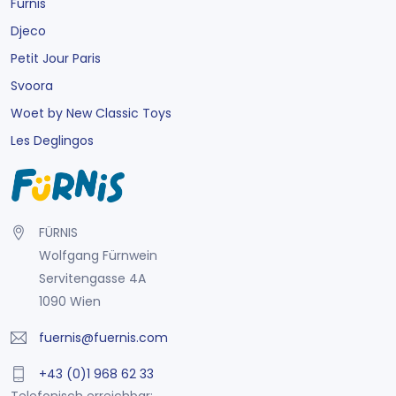
Fürnis
Djeco
Petit Jour Paris
Svoora
Woet by New Classic Toys
Les Deglingos
FÜRNIS
Wolfgang Fürnwein
Servitengasse 4A
1090 Wien
fuernis@fuernis.com
+43 (0)1 968 62 33