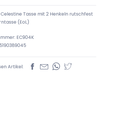
 Celestine Tasse mit 2 Henkeln rutschfest
erntasse (EoL)
nummer: EC904K
85190389045
sen Artikel: