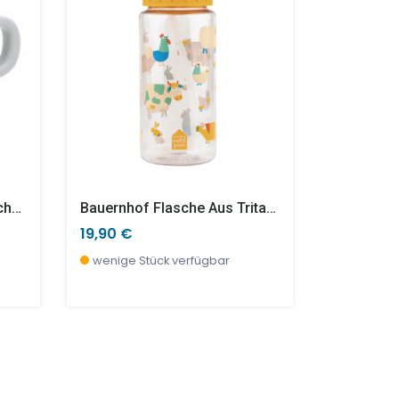
Tutti Frutti Blau Kleiner Becher Blau Tutti Frutti
Bauernhof Flasche Aus Tritan 0,35 L
19,90 €
28,90 €
wenige Stück verfügbar
wenige S