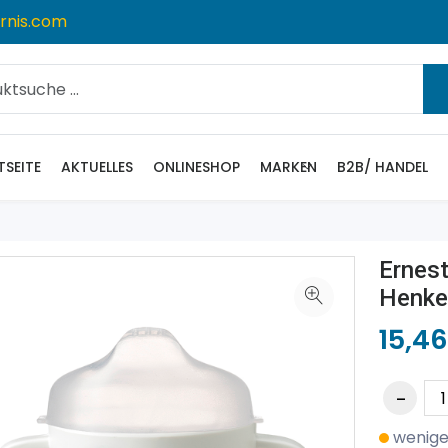
rnis.com
TSEITE
AKTUELLES
ONLINESHOP
MARKEN
B2B/ HANDEL
Ernest
Henkel
15,46
wenige