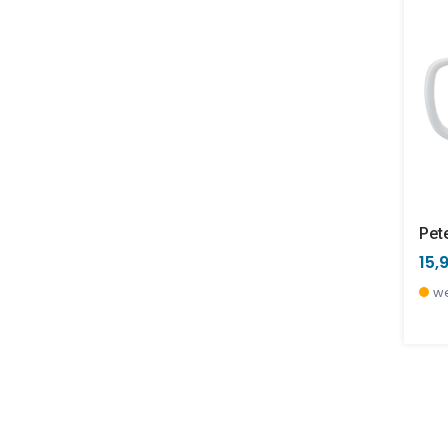
15,
we