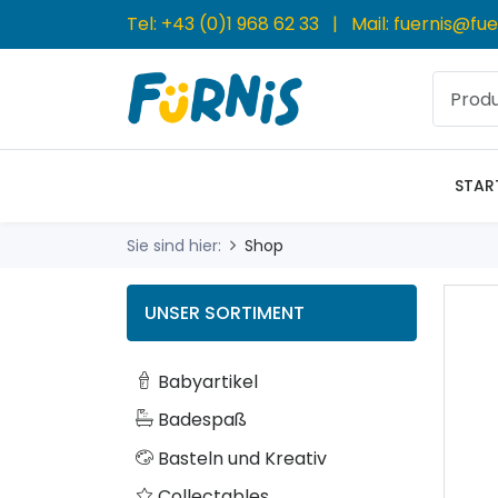
Tel:
+43 (0)1 968 62 33
| Mail:
fuernis@fue
STAR
Sie sind hier:
Shop
UNSER SORTIMENT
Babyartikel
Badespaß
Basteln und Kreativ
Collectables