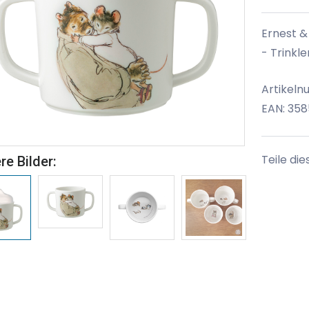
Ernest &
- Trinkl
Artikel
EAN: 35
Teile die
re Bilder: