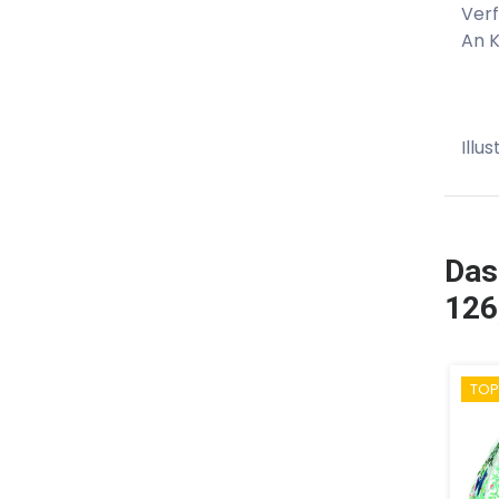
Verf
An 
Illu
Das
126
TOP