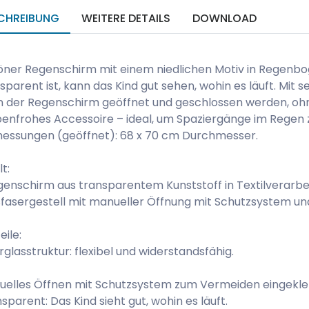
CHREIBUNG
WEITERE DETAILS
DOWNLOAD
öner Regenschirm mit einem niedlichen Motiv in Regenb
sparent ist, kann das Kind gut sehen, wohin es läuft. Mi
 der Regenschirm geöffnet und geschlossen werden, ohn
enfrohes Accessoire – ideal, um Spaziergänge im Regen 
essungen (geöffnet): 68 x 70 cm Durchmesser.
lt:
genschirm aus transparentem Kunststoff in Textilverarbe
fasergestell mit manueller Öffnung mit Schutzsystem un
eile:
rglasstruktur: flexibel und widerstandsfähig.
uelles Öffnen mit Schutzsystem zum Vermeiden eingekle
sparent: Das Kind sieht gut, wohin es läuft.