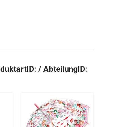
duktartID: / AbteilungID:
TOP