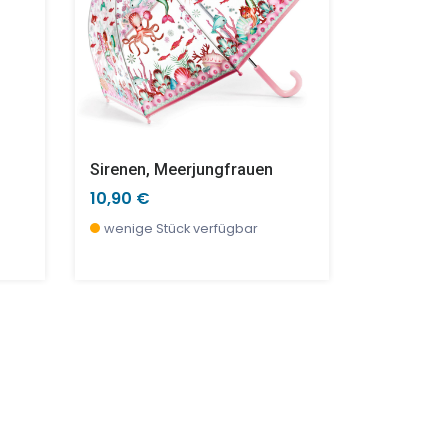
Sirenen, Meerjungfrauen
Katze
10,90 €
16,90 €
wenige Stück verfügbar
wenige S