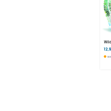
Wil
12,
we