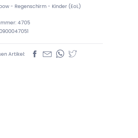
bow - Regenschirm - Kinder (EoL)
nummer: 4705
70900047051
sen Artikel: