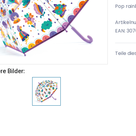
Pop rain
Artikel
EAN: 30
Teile die
re Bilder: