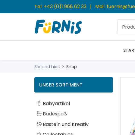
Tel:
+43 (0)1 968 62 33
| Mail:
fuernis@fue
STAR
Sie sind hier:
Shop
UNSER SORTIMENT
Babyartikel
Badespaß
Basteln und Kreativ
Collectables