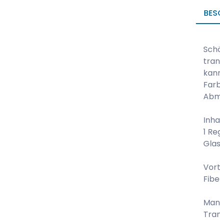
BES
Sch
tran
kann
Farb
Abm
Inha
1 Re
Glas
Vort
Fibe
Man
Tran