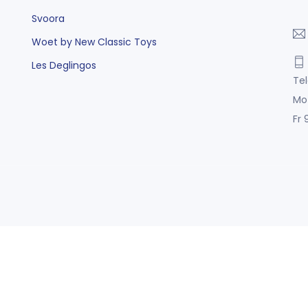
Svoora
Woet by New Classic Toys
Les Deglingos
Tel
Mo
Fr 