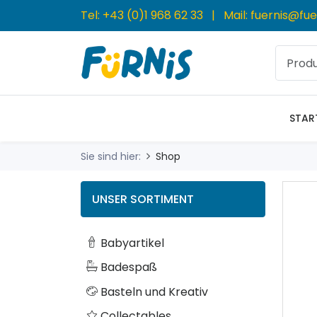
Tel:
+43 (0)1 968 62 33
| Mail:
fuernis@fue
STAR
Sie sind hier:
Shop
UNSER SORTIMENT
Babyartikel
Badespaß
Basteln und Kreativ
Collectables