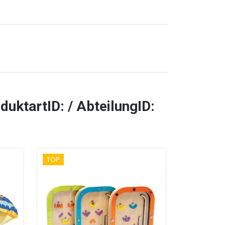
duktartID: / AbteilungID:
TOP
SALE %