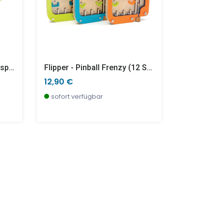
Flying Heroes - Fallschirmspringer, (12 Stk. Im Display)
Flipper - Pinball Frenzy (12 Stk Im Display, 3 Desings)
Softball 
12,90 €
10,90 €
sofort verfügbar
wenige S