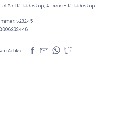
stal Ball Kaleidoskop, Athena - Kaleidoskop
nummer: S23245
08006232448
sen Artikel: