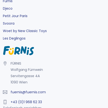
Fürnis
Djeco
Petit Jour Paris
Svoora
Woet by New Classic Toys
Les Deglingos
FÜRNIS
Wolfgang Fürnwein
Servitengasse 4A
1090 Wien
fuernis@fuernis.com
+43 (0)1 968 62 33