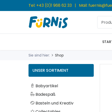
Tel:
+43 (0)1 968 62 33
| Mail:
fuernis@fue
STAR
Sie sind hier:
Shop
UNSER SORTIMENT
Babyartikel
Badespaß
Basteln und Kreativ
Collectables