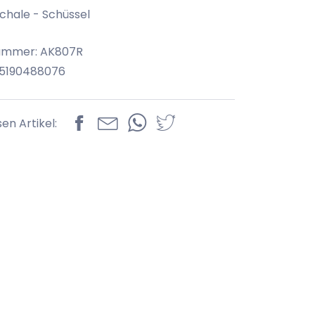
chale - Schüssel
nummer: AK807R
85190488076
sen Artikel: