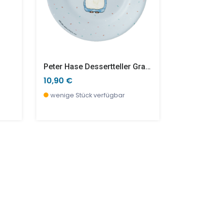
Peter Hase Dessertteller Grau 20 Cm
10,90 €
10,90 €
wenige Stück verfügbar
wenige S