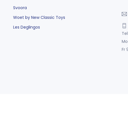
Svoora
Woet by New Classic Toys
Les Deglingos
Tel
Mo
Fr 