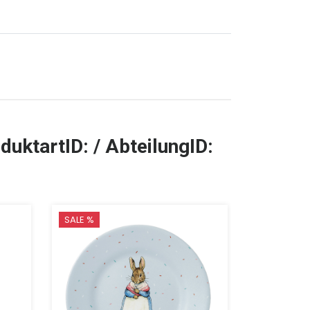
duktartID: / AbteilungID:
SALE %
TOP