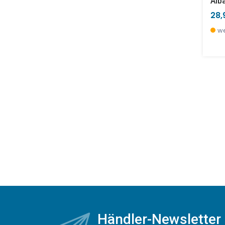
Alb
28,
we
Händler-Newsletter