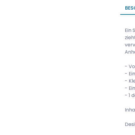
BES
Ein 
zieh
verv
Anhä
- Vo
- Ei
- Kl
- Ei
- 1 
Inha
Desi