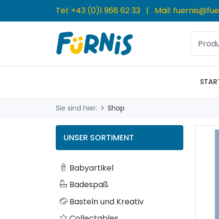
Tel:
+43 (0)1 968 62 33
| Mail:
fuernis@fue
STAR
Sie sind hier:
Shop
UNSER SORTIMENT
Babyartikel
Badespaß
Basteln und Kreativ
Collectables