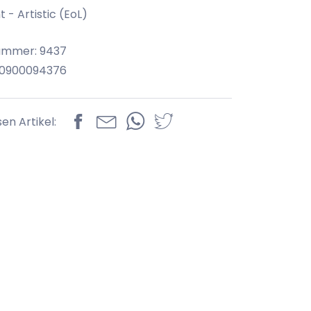
 - Artistic (EoL)
ummer: 9437
70900094376
sen Artikel: