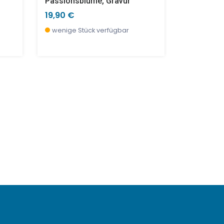
Passionsblume, Gravur
Licht Der
19,90 €
21,90 €
wenige Stück verfügbar
wenige S