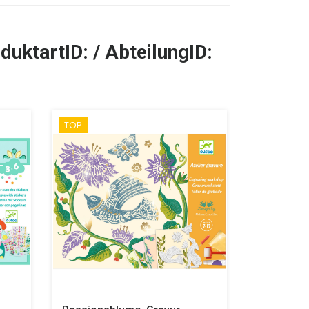
duktartID: / AbteilungID:
TOP
TOP