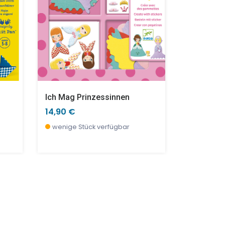
Ich Mag Prinzessinnen
Sticker M
14,90 €
6,90 €
wenige Stück verfügbar
wenige S