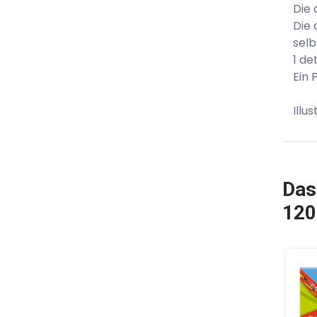
Die 
Die 
sel
1 de
Ein 
Illu
Das
120