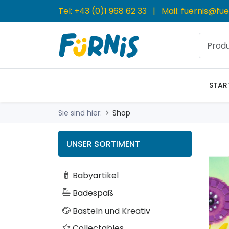
Tel:
+43 (0)1 968 62 33
| Mail:
fuernis@fue
STAR
Sie sind hier:
Shop
UNSER SORTIMENT
Babyartikel
Badespaß
Basteln und Kreativ
Collectables