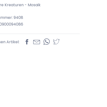
e Kreaturen - Mosaik
nummer: 9408
70900094086
sen Artikel: