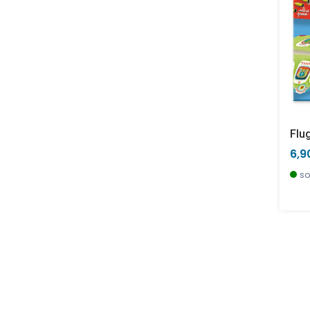
Flu
6,9
so