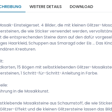
CHREIBUNG
WEITERE DETAILS
DOWNLOAD
Mosaik-Einsteigerset. 4 Bilder, die mit kleinen Glitzer-Mo
zersteinen, die wie Sticker verwendet werden, vervollstän
t die entsprechenden Steine dann auf den dafür vorges
iges Haarkleid, Schuppen aus Smaragd oder Eis ... Das Kind 
ndären Kreaturen.
lt:
ldkarten, 15 Bögen mit selbstklebenden Glitzer-Mosaikst
zersteinen, 1 Schritt-für-Schritt-Anleitung in Farbe.
eile:
ührung in die Mosaikkunst.
stklebende Mosaiksteine aus Schaumstoff, die wie Stick
Glitzer-Effekt und die kleinen Glitzersteine lassen das Bild