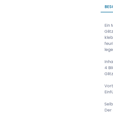
BES
Ein 
Glit
kleb
feur
lege
Inha
4 Bi
Glit
Vort
Einf
Selb
Der 