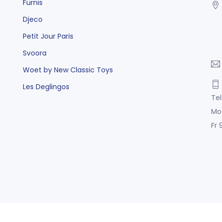
Fürnis
Djeco
Petit Jour Paris
Svoora
Woet by New Classic Toys
Les Deglingos
Tel
Mo
Fr 