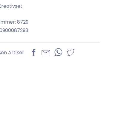
Kreativset
ummer: 8729
70900087293
sen Artikel: