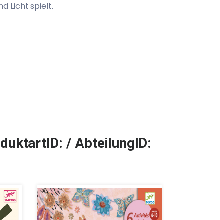
d Licht spielt.
duktartID: / AbteilungID: