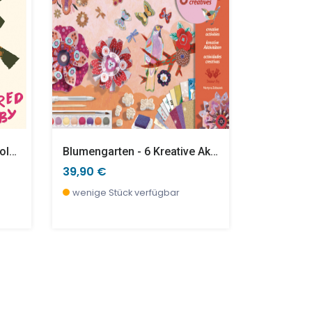
Inspired By Gustav Klimt Goldene Musen
Blumengarten - 6 Kreative Aktivitäten
39,90 €
17,90 €
wenige Stück verfügbar
wenige S