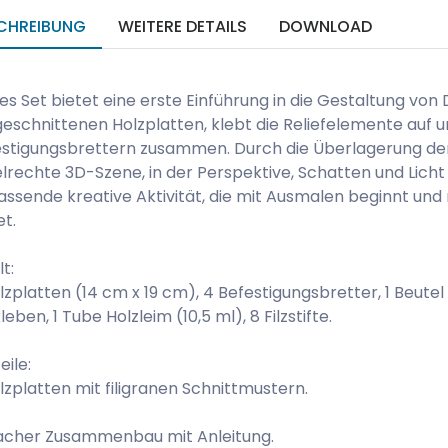
CHREIBUNG
WEITERE DETAILS
DOWNLOAD
es Set bietet eine erste Einführung in die Gestaltung von
eschnittenen Holzplatten, klebt die Reliefelemente auf u
stigungsbrettern zusammen. Durch die Überlagerung de
lrechte 3D-Szene, in der Perspektive, Schatten und Licht
ssende kreative Aktivität, die mit Ausmalen beginnt und 
t.
lt:
lzplatten (14 cm x 19 cm), 4 Befestigungsbretter, 1 Beute
leben, 1 Tube Holzleim (10,5 ml), 8 Filzstifte.
eile:
lzplatten mit filigranen Schnittmustern.
facher Zusammenbau mit Anleitung.