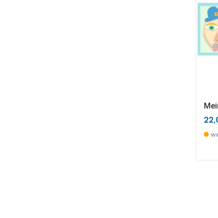
Mei
22,
we