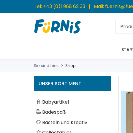
Tel:
+43 (0)1 968 62 33
| Mail:
fuernis@fue
STAR
Sie sind hier:
Shop
UNSER SORTIMENT
Babyartikel
Badespaß
Basteln und Kreativ
Collectables