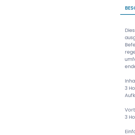
BES
Dies
ausg
Befe
rege
umfa
ende
Inha
3 Ho
Aufk
Vort
3 Ho
Ein