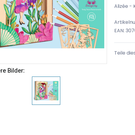
Alizée - 
Artikeln
EAN: 30
Teile die
re Bilder: