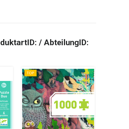
duktartID: / AbteilungID:
TOP
TOP