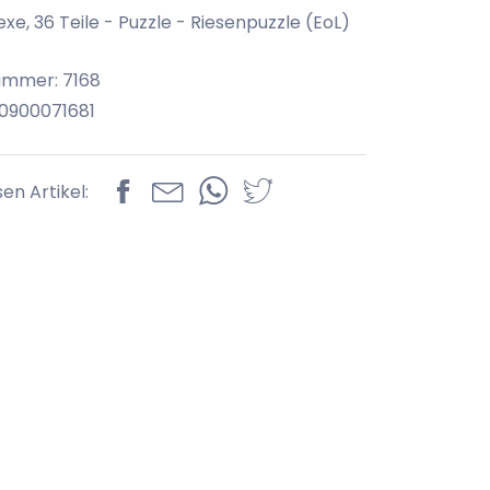
Hexe, 36 Teile - Puzzle - Riesenpuzzle (EoL)
ummer: 7168
0900071681
sen Artikel: