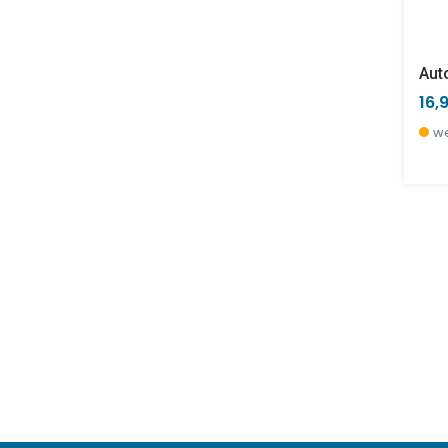
Auto
16,
we