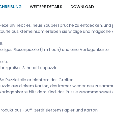
CHREIBUNG
WEITERE DETAILS
DOWNLOAD
Hexe Lily liebt es, neue Zaubersprüche zu entdecken, und 
oufle aus. Gemeinsam erleben sie witzige und magische
lt:
eiliges Riesenpuzzle (1 m hoch) und eine Vorlagenkarte.
eile:
übergroßes Silhouettenpuzzle.
e Puzzleteile erleichtern das Greifen.
Puzzle aus dickem Karton, das immer wieder neu zusamm
Vorlagenkarte hilft dem Kind, das Puzzle zusammenzuset
Produkt aus FSC®-zertifiziertem Papier und Karton.