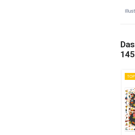
Illus
Das
145
TOP