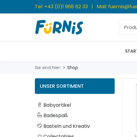
Tel:
+43 (0)1 968 62 33
| Mail:
fuernis@fue
STAR
Sie sind hier:
Shop
UNSER SORTIMENT
Babyartikel
Badespaß
Basteln und Kreativ
Collectables