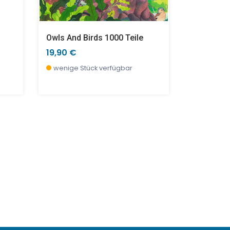
Owls And Birds 1000 Teile
Puzzle - B
19,90 €
19,90 €
wenige Stück verfügbar
wenige S