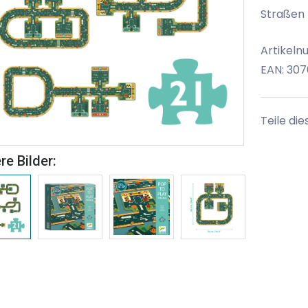
Straßen P
Artikeln
EAN: 30
Teile die
re Bilder: