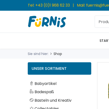
Tel:
+43 (0)1 968 62 33
| Mail:
fuernis@fue
STAR
Sie sind hier:
Shop
UNSER SORTIMENT
Babyartikel
Badespaß
Basteln und Kreativ
Collectables