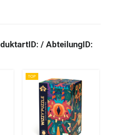
duktartID: / AbteilungID:
TOP
TOP