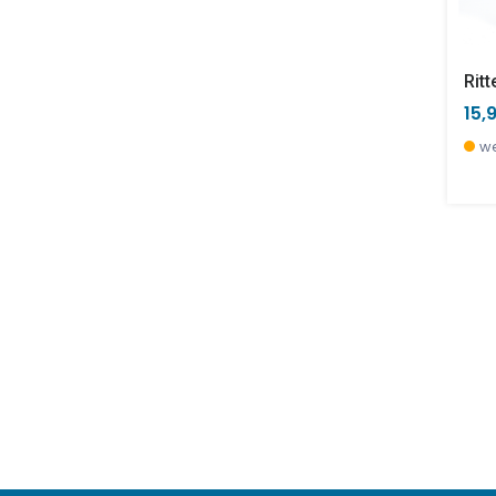
15,
we