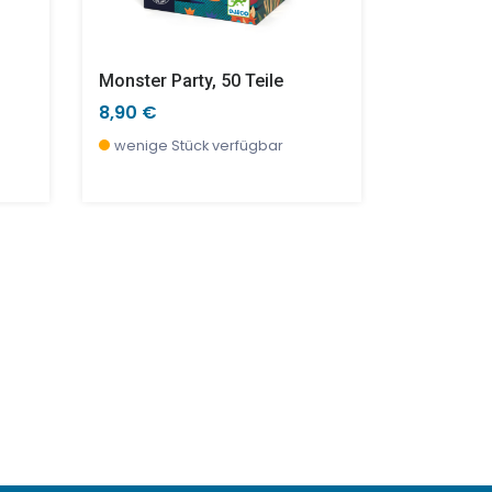
Monster Party, 50 Teile
8,90 €
17,90 €
wenige Stück verfügbar
wenige S