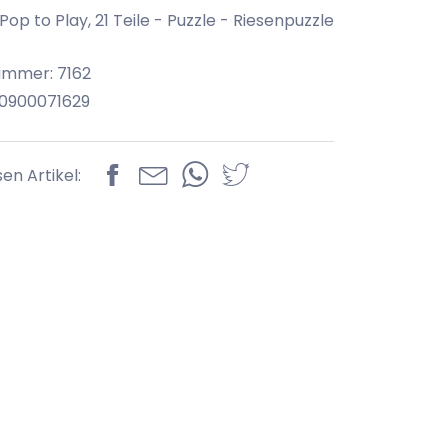
op to Play, 21 Teile - Puzzle - Riesenpuzzle
ummer: 7162
70900071629
sen Artikel: