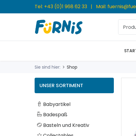
Tel:
+43 (0)1 968 62 33
| Mail:
fuernis@fue
STAR
Sie sind hier:
Shop
UNSER SORTIMENT
Babyartikel
Badespaß
Basteln und Kreativ
Collectables