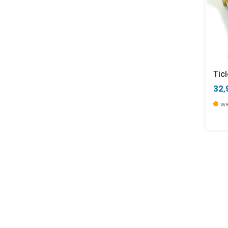
Ticl
32,
we