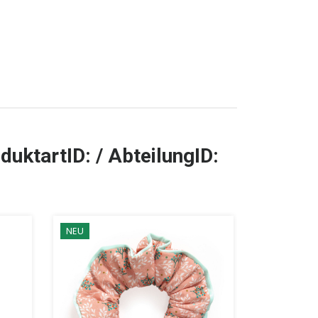
duktartID: / AbteilungID:
NEU
TOP