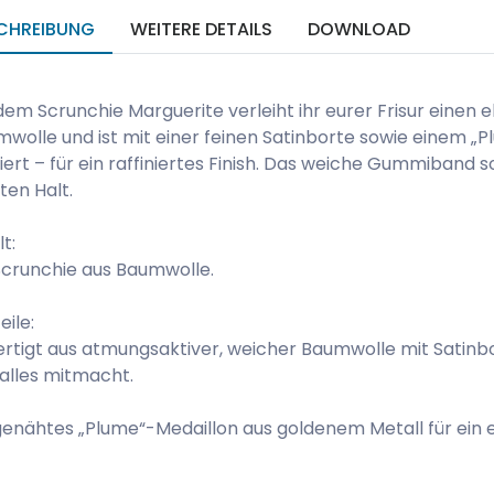
CHREIBUNG
WEITERE DETAILS
DOWNLOAD
dem Scrunchie Marguerite verleiht ihr eurer Frisur einen 
wolle und ist mit einer feinen Satinborte sowie einem „
iert – für ein raffiniertes Finish. Das weiche Gummiband s
ten Halt.
lt:
Scrunchie aus Baumwolle.
eile:
rtigt aus atmungsaktiver, weicher Baumwolle mit Satinb
alles mitmacht.
enähtes „Plume“-Medaillon aus goldenem Metall für ein e