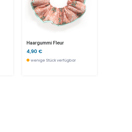
Haargummi Fleur
Ticlock - 
4,90 €
32,90 €
wenige Stück verfügbar
wenige S