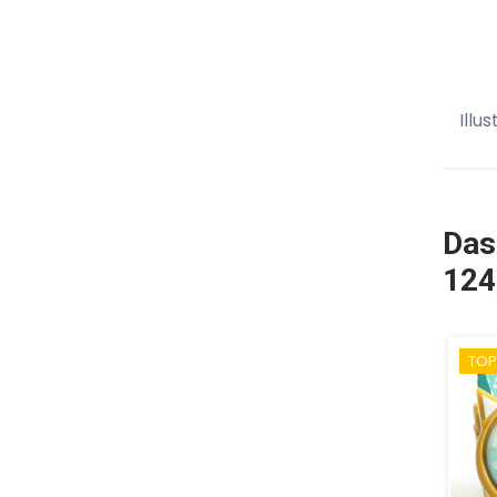
Illu
Das
124
TOP