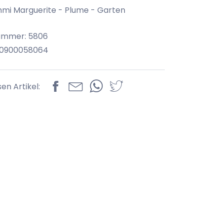
mi Marguerite - Plume - Garten
nummer: 5806
70900058064
sen Artikel: