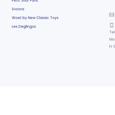
Petit Jour Paris
Svoora
Woet by New Classic Toys
Les Deglingos
Tel
Mo
Fr 