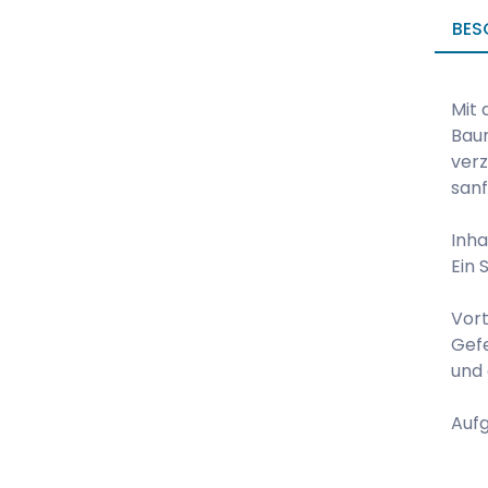
BES
Mit 
Baum
verz
sanf
Inha
Ein 
Vort
Gefe
und 
Aufg