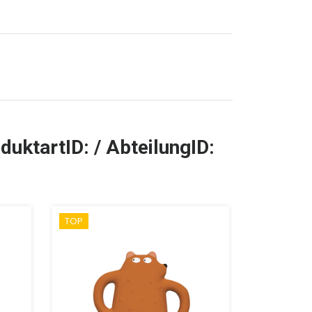
duktartID: / AbteilungID:
TOP
TOP