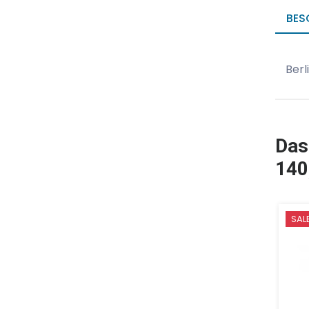
BES
Berl
Das
140
SAL