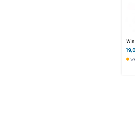
Wind
19,
we