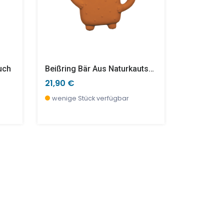
tuch
Beißring Bär Aus Naturkautschuk
Rototos 
21,90 €
20,99 €
wenige Stück verfügbar
wenige S