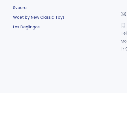
Svoora
Woet by New Classic Toys
Les Deglingos
Tel
Mo
Fr 