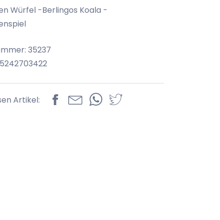
ten Würfel -Berlingos Koala -
enspiel
ummer: 35237
95242703422
sen Artikel: