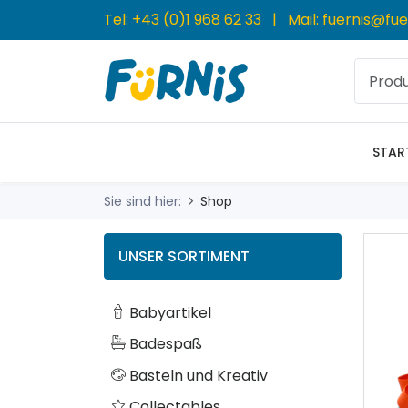
Tel:
+43 (0)1 968 62 33
| Mail:
fuernis@fue
STAR
Sie sind hier:
Shop
UNSER SORTIMENT
Babyartikel
Badespaß
Basteln und Kreativ
Collectables