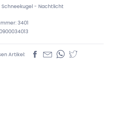
- Schneekugel - Nachtlicht
ummer: 3401
70900034013
sen Artikel: