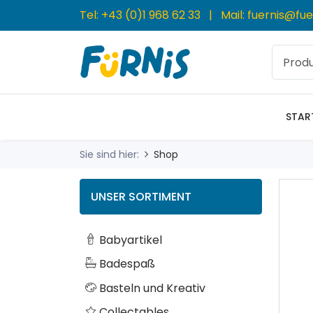
Tel:
+43 (0)1 968 62 33
| Mail:
fuernis@fue
STAR
Sie sind hier:
Shop
UNSER SORTIMENT
Babyartikel
Badespaß
Basteln und Kreativ
Collectables