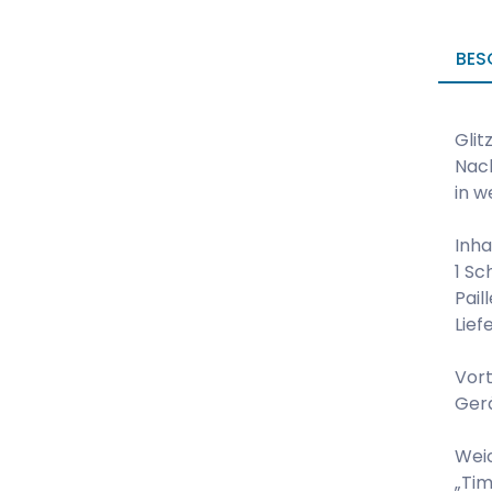
BES
Glit
Nach
in w
Inha
1 Sc
Pail
Lief
Vort
Ger
Weic
„Tim