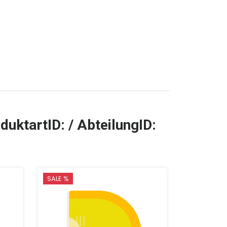
duktartID: / AbteilungID:
SALE %