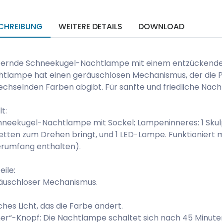
CHREIBUNG
WEITERE DETAILS
DOWNLOAD
zernde Schneekugel-Nachtlampe mit einem entzückenden R
tlampe hat einen geräuschlosen Mechanismus, der die Pai
echselnden Farben abgibt. Für sanfte und friedliche Näch
lt:
hneekugel-Nachtlampe mit Sockel; Lampeninneres: 1 Skulpt
letten zum Drehen bringt, und 1 LED-Lampe. Funktioniert m
erumfang enthalten).
eile:
äuschloser Mechanismus.
hes Licht, das die Farbe ändert.
er“-Knopf: Die Nachtlampe schaltet sich nach 45 Minute