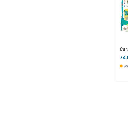
Car
74,
we