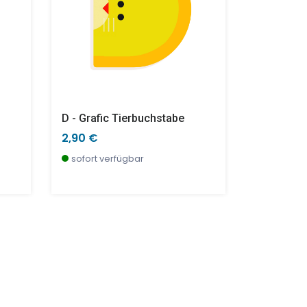
D - Grafic Tierbuchstabe
G -Tierbu
2,90 €
2,90 €
sofort verfügbar
wenige S