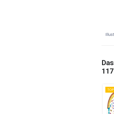
Illu
Das
117
TOP