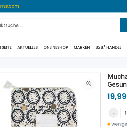
rnis.com
TSEITE
AKTUELLES
ONLINESHOP
MARKEN
B2B/ HANDEL
Mucha
Gesun
19,99
wenige