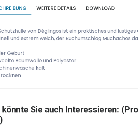
CHREIBUNG
WEITERE DETAILS
DOWNLOAD
Schutzhülle von Déglingos ist ein praktisches und lustige
inell und extrem weich, der Buchumschlag Muchachos das
der Geburt
ycelte Baumwolle und Polyester
chinenwäsche kalt
trocknen
 könnte Sie auch Interessieren: (Pro
)