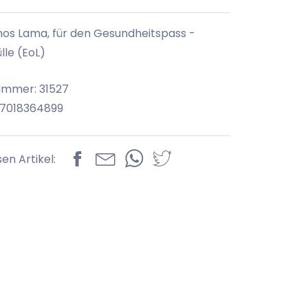
s Lama, für den Gesundheitspass -
lle (EoL)
ummer: 31527
97018364899
sen Artikel: