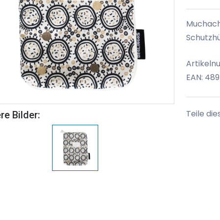
Muchacho
Schutzhü
Artikeln
EAN: 48
Teile die
re Bilder: