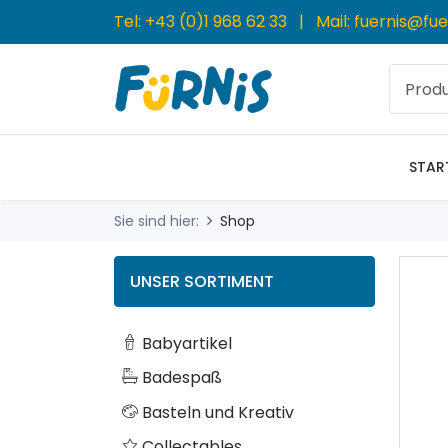
Tel:
+43 (0)1 968 62 33
| Mail:
fuernis@fue
STAR
Sie sind hier:
Shop
UNSER SORTIMENT
Babyartikel
Badespaß
Basteln und Kreativ
Collectables