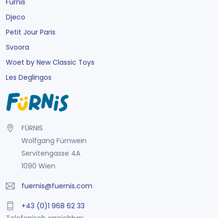
Fürnis
Djeco
Petit Jour Paris
Svoora
Woet by New Classic Toys
Les Deglingos
FÜRNIS
Wolfgang Fürnwein
Servitengasse 4A
1090 Wien
fuernis@fuernis.com
+43 (0)1 968 62 33