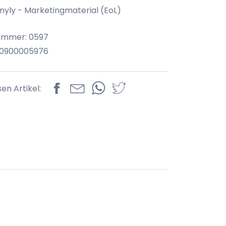
Tinyly - Marketingmaterial (EoL)
ummer: 0597
70900005976
sen Artikel: