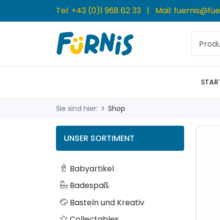
Tel:
+43 (0)1 968 62 33
| Mail:
fuernis@fue
STAR
Sie sind hier:
Shop
UNSER SORTIMENT
Babyartikel
Badespaß
Basteln und Kreativ
Collectables