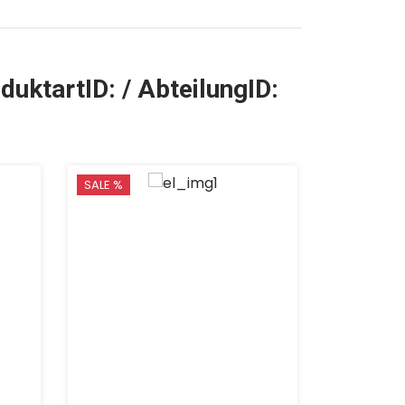
duktartID: / AbteilungID:
SALE %