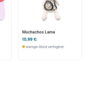
Muchachos Lama
Schirmmüt
10,99 €
10,90 €
wenige Stück verfügbar
wenige S