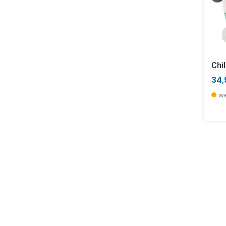
Chil
34,
we