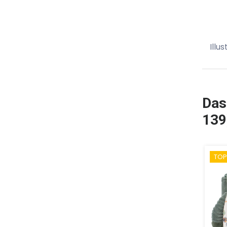
Illus
Das
139
TOP