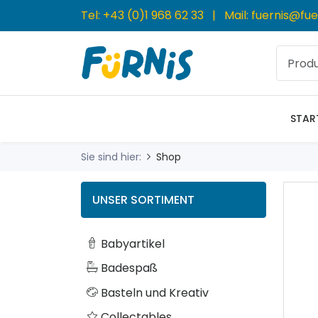
Tel:
+43 (0)1 968 62 33
| Mail:
fuernis@fue
STAR
Sie sind hier:
Shop
UNSER SORTIMENT
Babyartikel
Badespaß
Basteln und Kreativ
Collectables