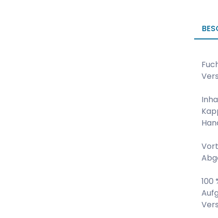
BES
Fuc
Vers
Inha
Kapp
Han
Vort
Abg
100
Aufg
Ver