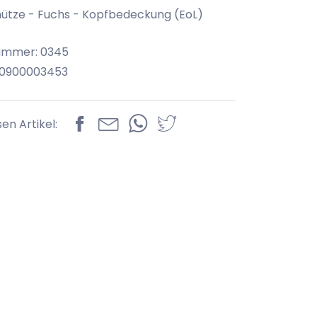
tze - Fuchs - Kopfbedeckung (EoL)
nummer: 0345
70900003453
sen Artikel: