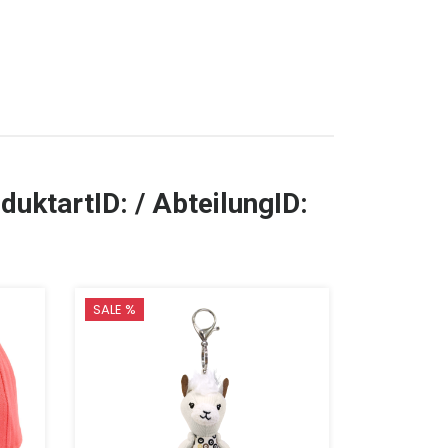
duktartID: / AbteilungID:
SALE %
SALE %