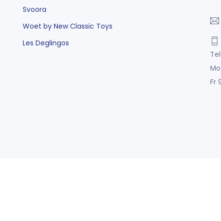
Svoora
Woet by New Classic Toys
Les Deglingos
Tel
Mo
Fr 