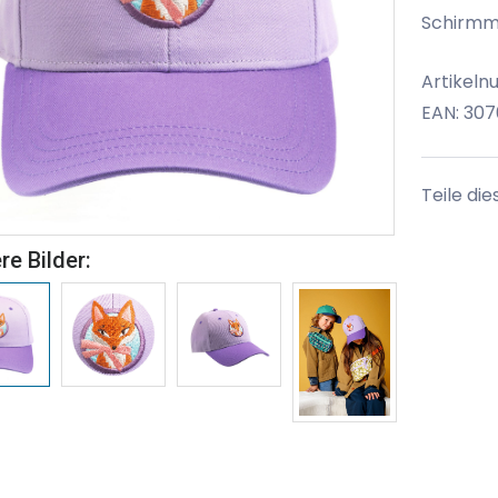
Schirmmü
Artikel
EAN: 30
Teile die
re Bilder: