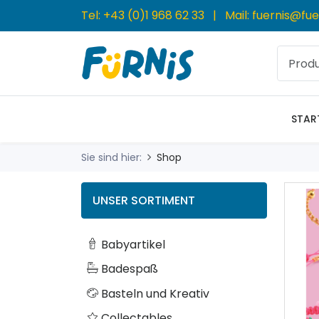
Tel:
+43 (0)1 968 62 33
| Mail:
fuernis@fue
STAR
Sie sind hier:
Shop
UNSER SORTIMENT
Babyartikel
Badespaß
Basteln und Kreativ
Collectables