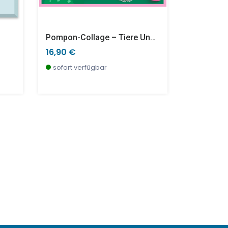
Pompon-Collage – Tiere Und Pompon-Kreise
Kreativbo
16,90 €
32,90 €
sofort verfügbar
wenige S