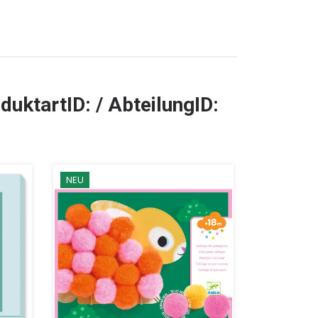
duktartID: / AbteilungID:
NEU