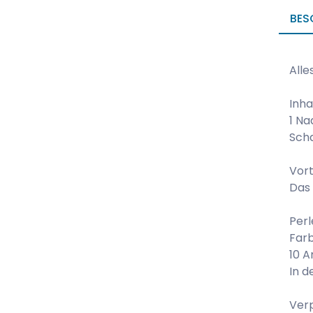
BES
Alle
Inha
1 Na
Scha
Vort
Das 
Perl
Farb
10 A
In d
Verp