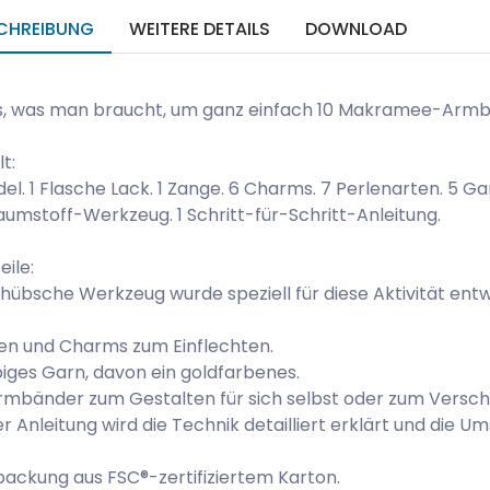
CHREIBUNG
WEITERE DETAILS
DOWNLOAD
s, was man braucht, um ganz einfach 10 Makramee-Armbä
lt:
del. 1 Flasche Lack. 1 Zange. 6 Charms. 7 Perlenarten. 5 G
umstoff-Werkzeug. 1 Schritt-für-Schritt-Anleitung.
eile:
hübsche Werkzeug wurde speziell für diese Aktivität entw
en und Charms zum Einflechten.
iges Garn, davon ein goldfarbenes.
rmbänder zum Gestalten für sich selbst oder zum Versc
er Anleitung wird die Technik detailliert erklärt und die Um
ackung aus FSC®-zertifiziertem Karton.