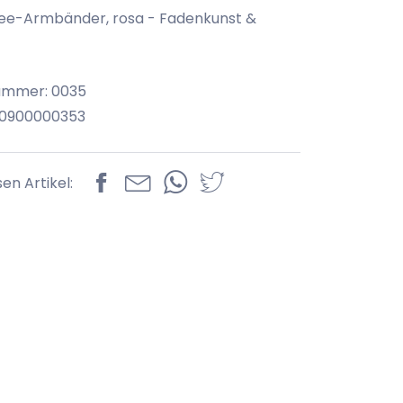
e-Armbänder, rosa - Fadenkunst &
ummer: 0035
70900000353
sen Artikel: