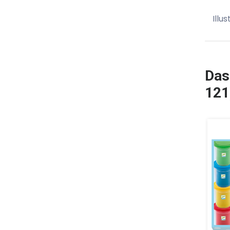
Illu
Das
121