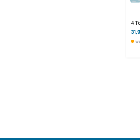
4 T
31,
we