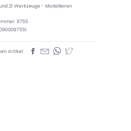
und 21 Werkzeuge - Modellieren
ummer: 9755
70900097551
sen Artikel: