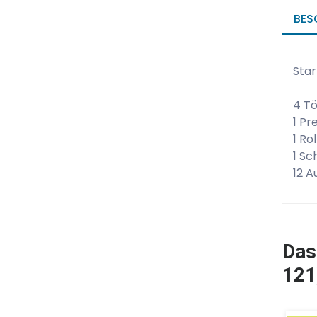
BES
Star
4 T
1 Pr
1 Rol
1 Sc
12 
Das
121