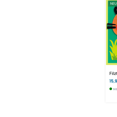
NEU
Filz
15,
so