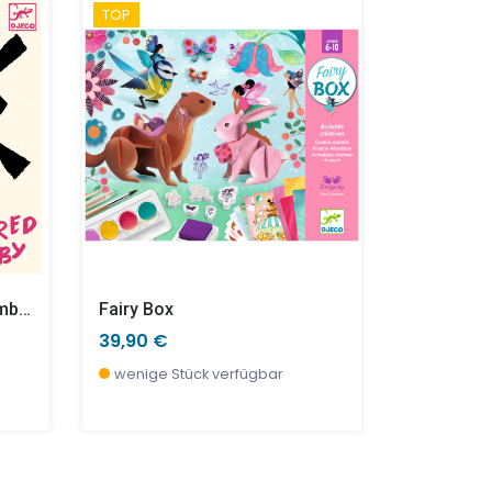
TOP
SALE %
Inspired By Giuseppe Arcimboldo - Obst U.Gemüse
Fairy Box
Glänzend
39,90 €
15,90 €
wenige Stück verfügbar
wenige S