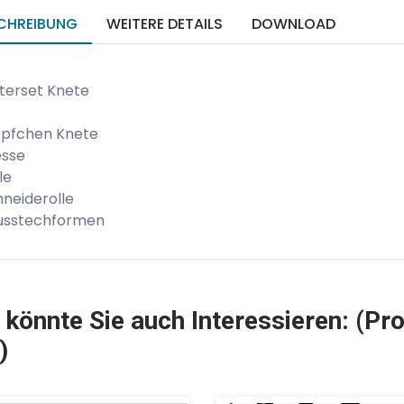
CHREIBUNG
WEITERE DETAILS
DOWNLOAD
terset Knete
öpfchen Knete
esse
le
hneiderolle
Ausstechformen
 könnte Sie auch Interessieren: (Pro
)