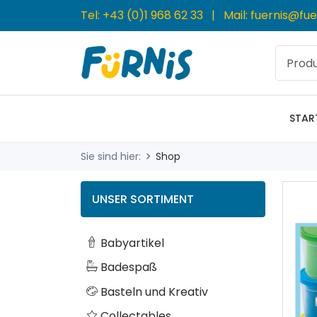
Tel:
+43 (0)1 968 62 33
| Mail:
fuernis@fue
STAR
Sie sind hier:
Shop
UNSER SORTIMENT
Babyartikel
Badespaß
Basteln und Kreativ
Collectables