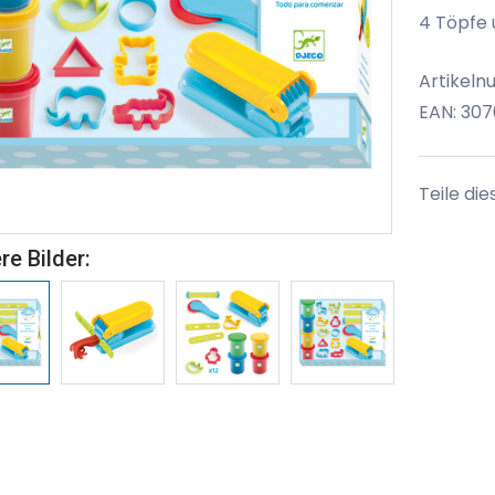
4 Töpfe 
Artikeln
EAN: 30
Teile die
re Bilder: