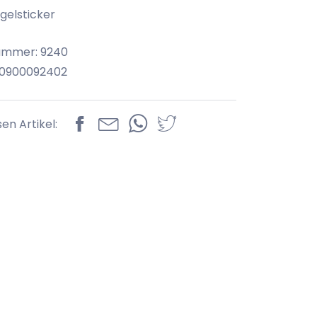
gelsticker
ummer: 9240
70900092402
sen Artikel: