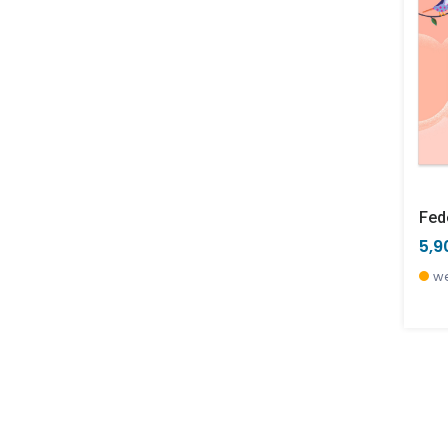
Fed
5,9
we