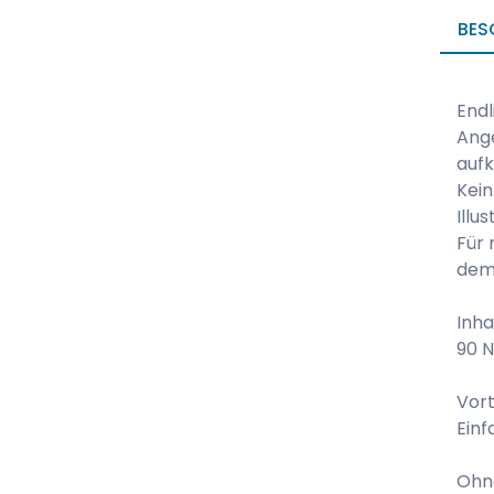
BES
Endl
Ange
aufk
Kein
Illu
Für 
dem 
Inha
90 N
Vort
Einf
Ohn