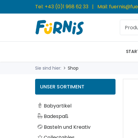
Tel:
+43 (0)1 968 62 33
| Mail:
fuernis@fue
STAR
Sie sind hier:
Shop
UNSER SORTIMENT
Babyartikel
Badespaß
Basteln und Kreativ
Collectables