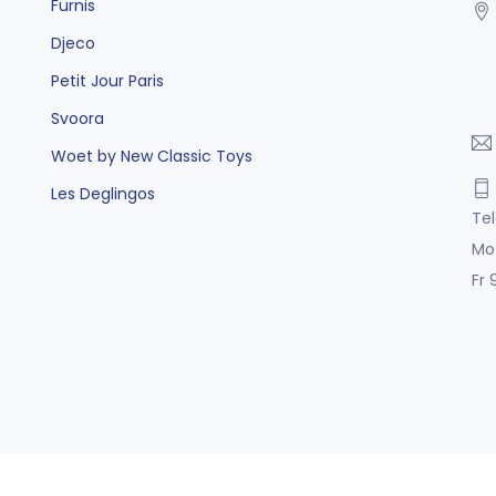
Fürnis
Djeco
Petit Jour Paris
Svoora
Woet by New Classic Toys
Les Deglingos
Tel
Mo
Fr 