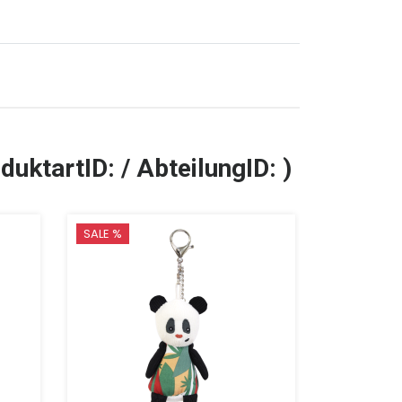
duktartID: / AbteilungID: )
SALE %
TOP