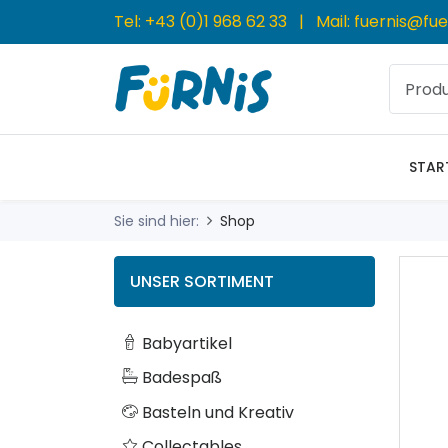
Tel:
+43 (0)1 968 62 33
| Mail:
fuernis@fue
STAR
Sie sind hier:
Shop
UNSER SORTIMENT
Babyartikel
Badespaß
Basteln und Kreativ
Collectables