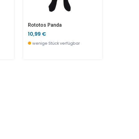
Rototos Panda
Little Ass
10,99 €
19,90 €
wenige Stück verfügbar
wenige S