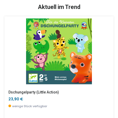
TOP
SALE %
Aktuell im Trend
Cajon - Sitztrommel Animambo
Crearoule Nachziehzug
48,90 €
45,25 €
wenige Stück verfügbar
wenige Stück verfügbar
Dschungelparty (little Action)
23,90 €
wenige Stück verfügbar