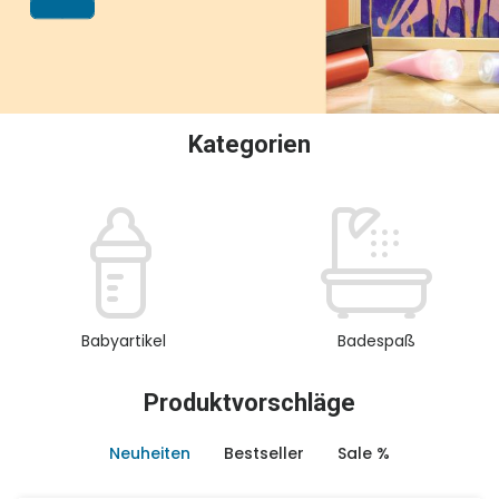
oder Sammeln.
Kategorien
Babyartikel
Badespaß
Produktvorschläge
Neuheiten
Bestseller
Sale %