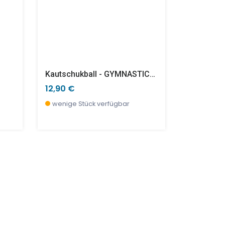
Kautschukball - GYMNASTICS - Klein
12,90 €
16,90 €
wenige Stück verfügbar
sofort ve
SALE %
SALE %