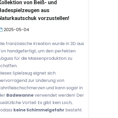
Kollektion von Beiß- und
Badespielzeugen aus
Naturkautschuk vorzustellen!
2025-05-04
Die französische Kreation wurde in 3D aus
Ton handgefertigt, um den perfekten
Abguss für die Massenproduktion zu
schaffen.
Dieses Spielzeug eignet sich
hervorragend zur Linderung von
Zahnfleischschmerzen und kann sogar in
der
Badewanne
verwendet werden! Der
zusätzliche Vorteil: Es gibt kein Loch,
sodass
keine Schimmelgefahr
besteht