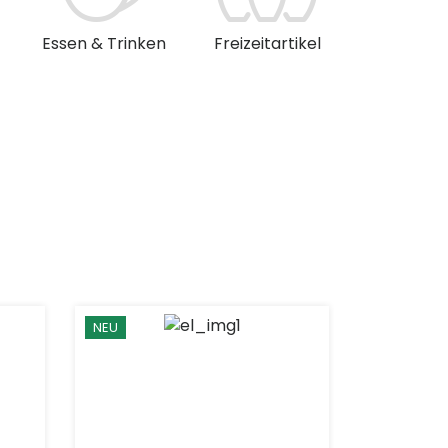
Essen & Trinken
Freizeitartikel
Musik & 
NEU
NEU