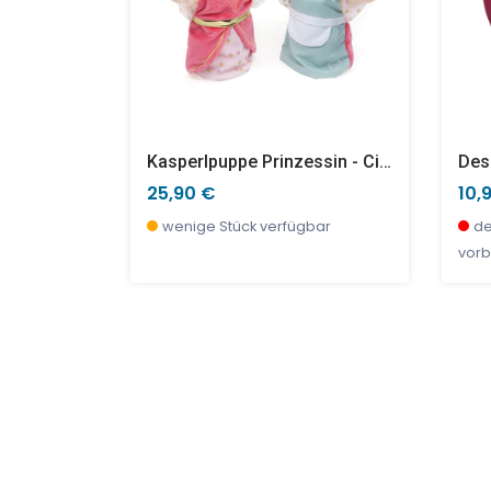
Kasperlpuppe Prinzessin - Cinderella, Doppelgesicht
25,90 €
10,
wenige Stück verfügbar
de
vorb
SALE %
TOP
SAL