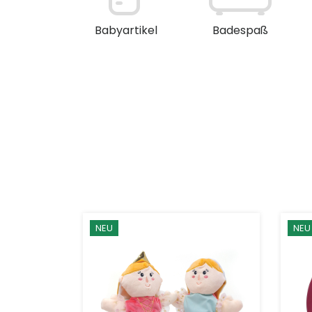
en / Deko
Babyartikel
Badespaß
NEU
NEU