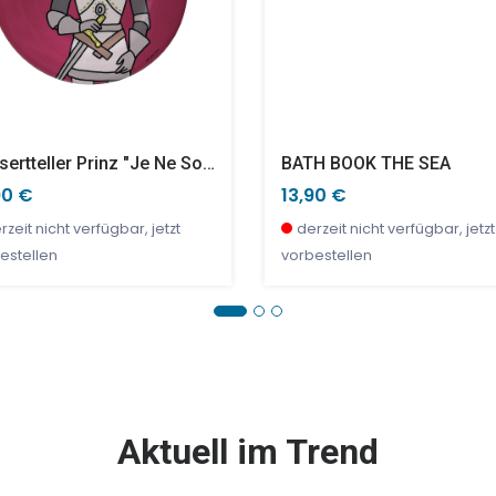
Dessertteller Prinz "Je Ne Sors Pas De Table..."
BATH BOOK THE SEA
90 €
13,90 €
rzeit nicht verfügbar, jetzt
derzeit nicht verfügbar, jetzt
estellen
vorbestellen
E %
SALE %
Aktuell im Trend