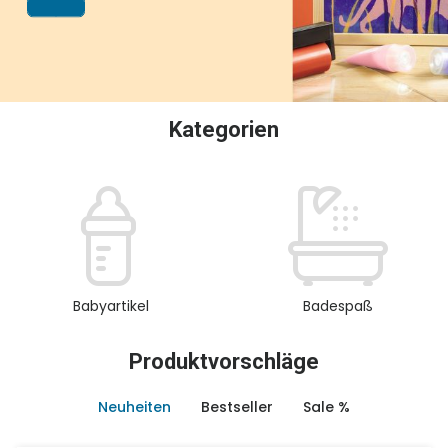
oder Sammeln.
Kategorien
Babyartikel
Badespaß
Produktvorschläge
Neuheiten
Bestseller
Sale %