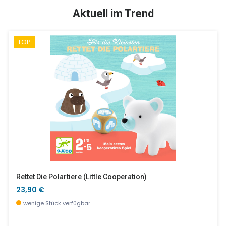
SALE %
Aktuell im Trend
TOP
Softball - Bauernhof
Emile & Ida Desertteller, Apfel
8,90 €
10,90 €
wenige Stück verfügbar
wenige Stück verfügbar
Rettet Die Polartiere (little Cooperation)
23,90 €
wenige Stück verfügbar