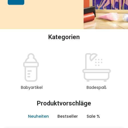
oder Sammeln.
Kategorien
Babyartikel
Badespaß
Produktvorschläge
Neuheiten
Bestseller
Sale %