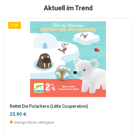
NEU
SALE %
Aktuell im Trend
TOP
Armband Amaya
Plüsch Rassel - Rototos Panda
4,90 €
19,00 €
wenige Stück verfügbar
wenige Stück verfügbar
Rettet Die Polartiere (little Cooperation)
23,90 €
wenige Stück verfügbar