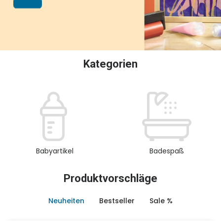
oder Sammeln.
Kategorien
Babyartikel
Badespaß
Produktvorschläge
Neuheiten
Bestseller
Sale %