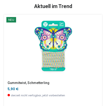
SALE %
Aktuell im Trend
NEU
Zauberfläschchen
Schirmmütze - Roller
4,90 €
10,90 €
sofort verfügbar
wenige Stück verfügbar
Gummitwist, Schmetterling
5,90 €
derzeit nicht verfügbar, jetzt vorbestellen