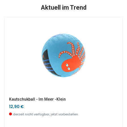
TOP
SALE %
Aktuell im Trend
Doudous Set Utensilios
Pustespiel Aus Holz Mit 2 Styroporbällen - Floating Ball Game
4,90 €
29,00 €
derzeit nicht verfügbar, jetzt vorbestellen
wenige Stück verfügbar
Kautschukball - Im Meer -klein
12,90 €
derzeit nicht verfügbar, jetzt vorbestellen