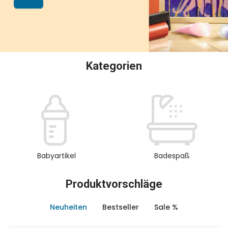
oder Sammeln.
Kategorien
Babyartikel
Badespaß
Produktvorschläge
Neuheiten
Bestseller
Sale %