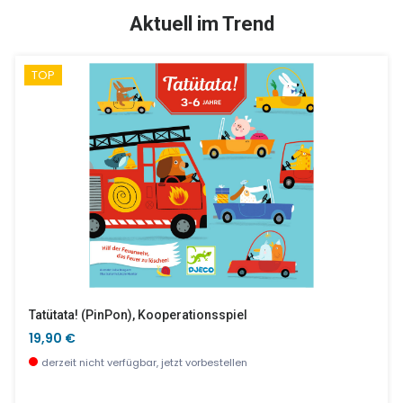
SALE %
Aktuell im Trend
TOP
Holz-Kendama GEOM Gelb
Mobile Polypro Kites
18,90 €
9,90 €
derzeit nicht verfügbar, jetzt vorbestellen
wenige Stück verfügbar
Tatütata! (PinPon), Kooperationsspiel
19,90 €
derzeit nicht verfügbar, jetzt vorbestellen