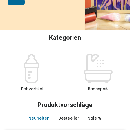
oder Sammeln.
Kategorien
Babyartikel
Badespaß
Produktvorschläge
Neuheiten
Bestseller
Sale %