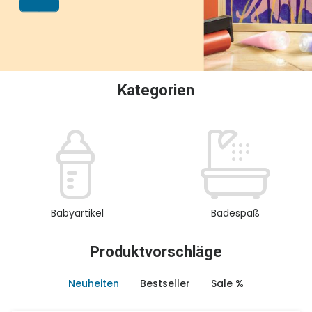
oder Sammeln.
Kategorien
Babyartikel
Badespaß
Produktvorschläge
Neuheiten
Bestseller
Sale %