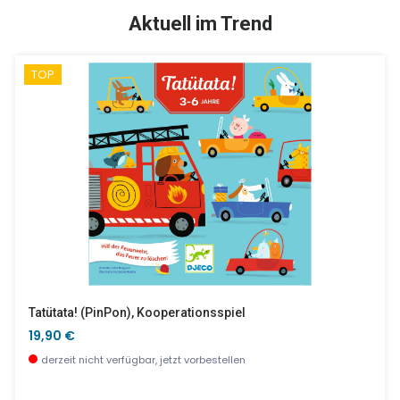
SALE %
Aktuell im Trend
TOP
Gymnastikband - Stella
6er-Set Minen Blau - Mittlere Spitze
5,90 €
5,20 €
sofort verfügbar
wenige Stück verfügbar
Tatütata! (PinPon), Kooperationsspiel
19,90 €
derzeit nicht verfügbar, jetzt vorbestellen