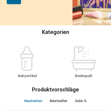
oder Sammeln.
Kategorien
Babyartikel
Badespaß
Produktvorschläge
Neuheiten
Bestseller
Sale %