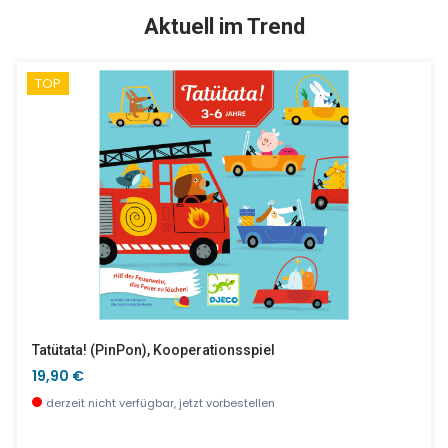
SALE %
Aktuell im Trend
TOP
Strahlende Vögel
Kinderküche Lila
19,90 €
103,90 €
wenige Stück verfügbar
sofort verfügbar
Tatütata! (PinPon), Kooperationsspiel
19,90 €
derzeit nicht verfügbar, jetzt vorbestellen