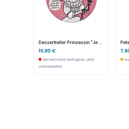
Dessertteller Prinzessin "Je Ne Parle Pas..."
Pet
10,90 €
7,9
bar
derzeit nicht verfügbar, jetzt
we
vorbestellen
SALE %
TOP
SAL