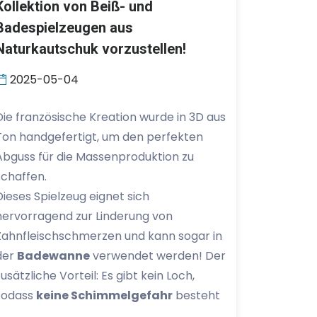
Kollektion von Beiß- und
Badespielzeugen aus
Naturkautschuk vorzustellen!
2025-05-04
Die französische Kreation wurde in 3D aus
Ton handgefertigt, um den perfekten
Abguss für die Massenproduktion zu
schaffen.
Dieses Spielzeug eignet sich
hervorragend zur Linderung von
Zahnfleischschmerzen und kann sogar in
der
Badewanne
verwendet werden! Der
zusätzliche Vorteil: Es gibt kein Loch,
sodass
keine Schimmelgefahr
besteht