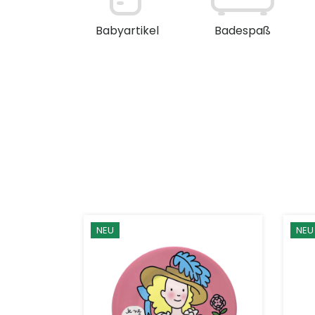
en / Deko
Babyartikel
Badespaß
NEU
NEU