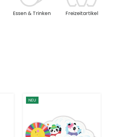
Essen & Trinken
Freizeitartikel
Musik & 
NEU
NEU