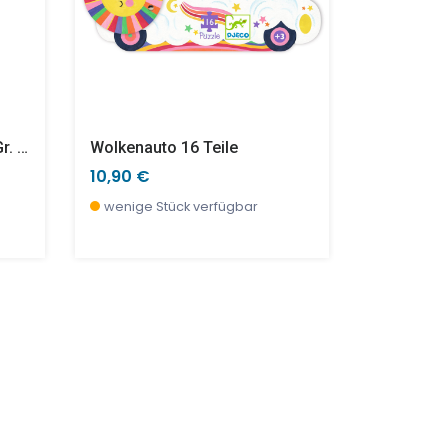
Socken Für Erwachsene (Gr. 36-38) - Katzen
Wolkenauto 16 Teile
10,90 €
33,90 €
wenige Stück verfügbar
wenige S
NEU
SALE %
SALE %