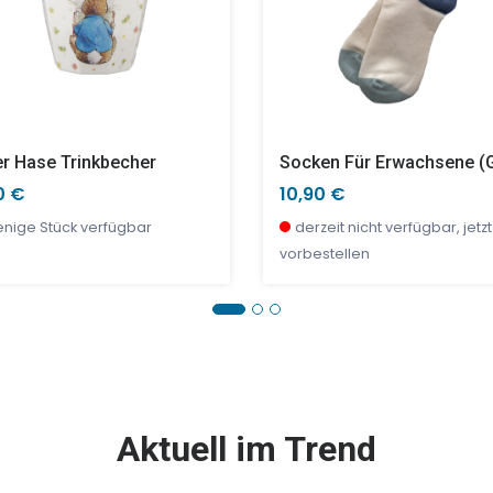
er Hase Trinkbecher
0 €
10,90 €
nige Stück verfügbar
derzeit nicht verfügbar, jetzt
vorbestellen
E %
TOP
SALE %
Aktuell im Trend