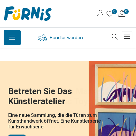
Händler werden
Petit Jour,
Svoora - Die Griechische
Bio-Waschtiere Von
Die Wandelbaren FliPetz
Betreten Sie Das
WOET - Die Neue Marke
Jetzt Auf Deutsch
Marke Für Klassische
Plume
die französische Marke für Kindergeschirr
Fürnis
Künstleratelier
Von New Classic Toys
Erhältlich
Spielsachen
und Bälle und Beissringe aus Kautschuk.
Hast du das gesehen: die Karotte wird ein
Wunderschön illustrierte
Hase, Die Ananas ein Huhn, die Banane ein
entdecken Sie die neue Welt von Plume, der
lustige Waschlappen, die dank Klappmaul
Alltagsgegenstände, die Kinder beim Essen,
Eine neue Sammlung, die die Türen zum
Von zeitlosen Klassikern bis hin zu frischen
DJ22051 - Tatütata ! - DJ22052 -
Schmetterling, die Mandarine eine Biene,
neuen Marke von Djeco für illustrierten
von Pocketmoney über traditionelle Spiele.
zum Leben erwachen und Ponschos, die
auf Reisen oder im Kinderzimmer begleiten.
Kunsthandwerk öffnet. Eine Künstlerserie
neuen Designs bringt Woet® spielerische
Dschungelparty - DJ22053 - Rettet die
die Melanzani ein Elefant,... welches
Schmuck und Frisurzubehör
Die Kreativität und Fantasie wird gefördert,
nach dem Baden schnell übergeworfen
Eine liebevoll gestaltete, farbenfrohe und
für Erwachsene!
Energie für langlebige Produkte.
Polartiere-
Früchtchen nehm ich nur?
und die natürliche Neugier und
werden, um gleich wieder weiterzuspielen
zeitlose Welt! Perfekt zum Verschenken
Entdeckerfreude geweckt