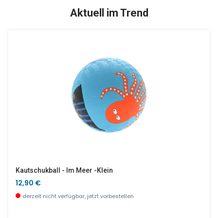
SALE %
Aktuell im Trend
Anijumble - Beobachtungs- Und Geschwindigkeitsspiel
3D Optiviewer Inkl. 2 Discs (Savanne Und Ozean)
9,90 €
20,90 €
wenige Stück verfügbar
sofort verfügbar
Kautschukball - Im Meer -klein
12,90 €
derzeit nicht verfügbar, jetzt vorbestellen