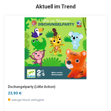
TOP
SALE %
Aktuell im Trend
Tap Tap Fahrzeuge
Multi Stack
34,90 €
24,40 €
wenige Stück verfügbar
wenige Stück verfügbar
Dschungelparty (little Action)
23,90 €
wenige Stück verfügbar