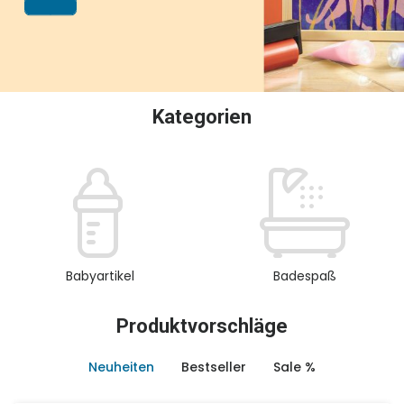
oder Sammeln.
Kategorien
Babyartikel
Badespaß
Produktvorschläge
Neuheiten
Bestseller
Sale %